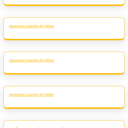
nouveau casino en ligne
nouveau casino en ligne
nouveau casino en ligne