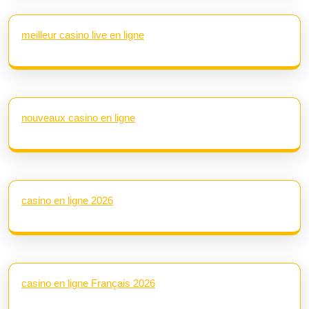
meilleur casino live en ligne
nouveaux casino en ligne
casino en ligne 2026
casino en ligne Français 2026