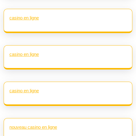
casino en ligne
casino en ligne
casino en ligne
nouveau casino en ligne