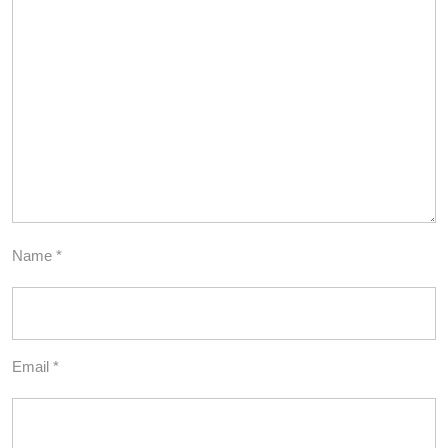
Name
*
Email
*