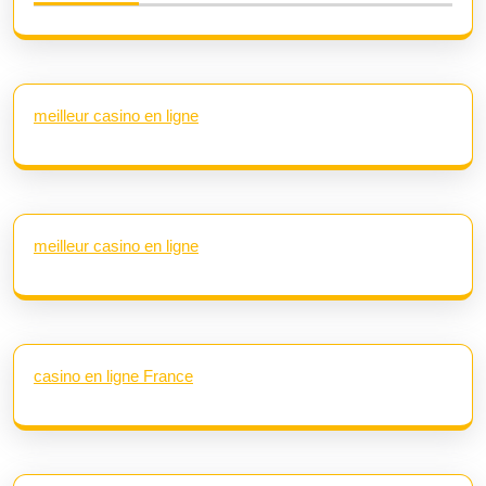
meilleur casino en ligne
meilleur casino en ligne
casino en ligne France