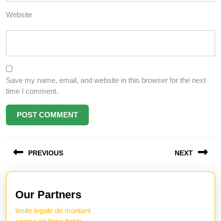
Website
Save my name, email, and website in this browser for the next
time I comment.
Post
PREVIOUS
NEXT
navigation
Previous
Next
post:
post:
Our Partners
limite legale de montant