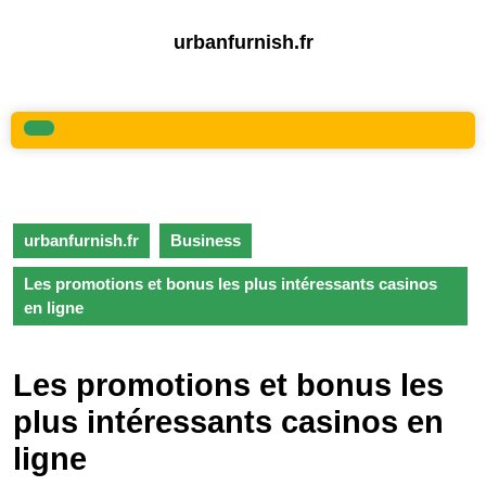
Skip
to
urbanfurnish.fr
content
Skip
to
content
Open
Button
urbanfurnish.fr
Business
Les promotions et bonus les plus intéressants casinos
en ligne
Les promotions et bonus les
plus intéressants casinos en
ligne