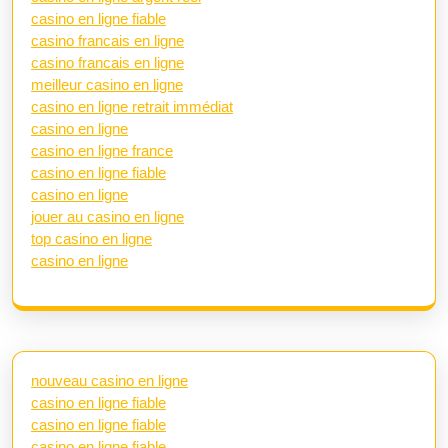
casino en ligne fiable
casino francais en ligne
casino francais en ligne
meilleur casino en ligne
casino en ligne retrait immédiat
casino en ligne
casino en ligne france
casino en ligne fiable
casino en ligne
jouer au casino en ligne
top casino en ligne
casino en ligne
nouveau casino en ligne
casino en ligne fiable
casino en ligne fiable
casino en ligne fiable