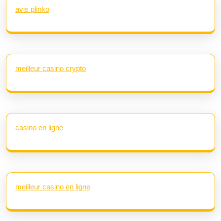
avis plinko
meilleur casino crypto
casino en ligne
meilleur casino en ligne