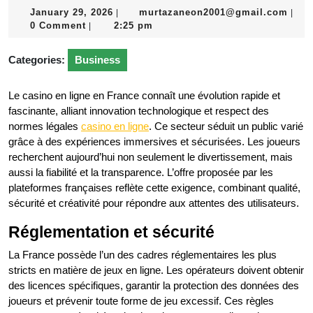
January
murt
January 29, 2026
murtazaneon2001@gmail.com
|
|
29,
0 Comment
2:25 pm
|
2026
Categories:
Business
Le casino en ligne en France connaît une évolution rapide et
fascinante, alliant innovation technologique et respect des
normes légales
casino en ligne
. Ce secteur séduit un public varié
grâce à des expériences immersives et sécurisées. Les joueurs
recherchent aujourd’hui non seulement le divertissement, mais
aussi la fiabilité et la transparence. L’offre proposée par les
plateformes françaises reflète cette exigence, combinant qualité,
sécurité et créativité pour répondre aux attentes des utilisateurs.
Réglementation et sécurité
La France possède l’un des cadres réglementaires les plus
stricts en matière de jeux en ligne. Les opérateurs doivent obtenir
des licences spécifiques, garantir la protection des données des
joueurs et prévenir toute forme de jeu excessif. Ces règles