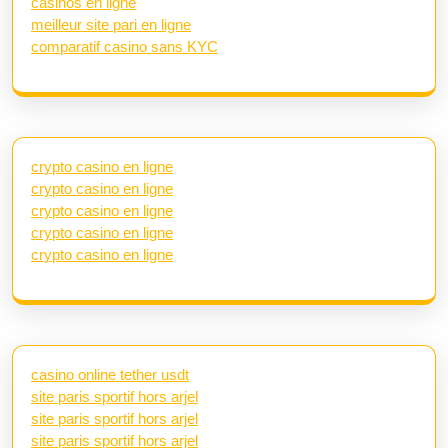
casinos en ligne
meilleur site pari en ligne
comparatif casino sans KYC
crypto casino en ligne
crypto casino en ligne
crypto casino en ligne
crypto casino en ligne
crypto casino en ligne
casino online tether usdt
site paris sportif hors arjel
site paris sportif hors arjel
site paris sportif hors arjel