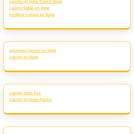
casino en ligne france légal
casino fiable en ligne
meilleur casino en ligne
nouveau casino en ligne
casino en ligne
casino sans kyc
casino en ligne france