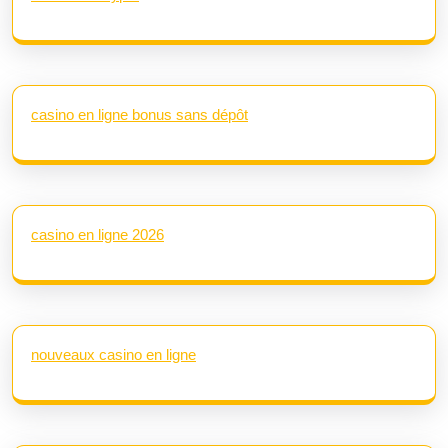
casino en ligne bonus sans dépôt
casino en ligne 2026
nouveaux casino en ligne