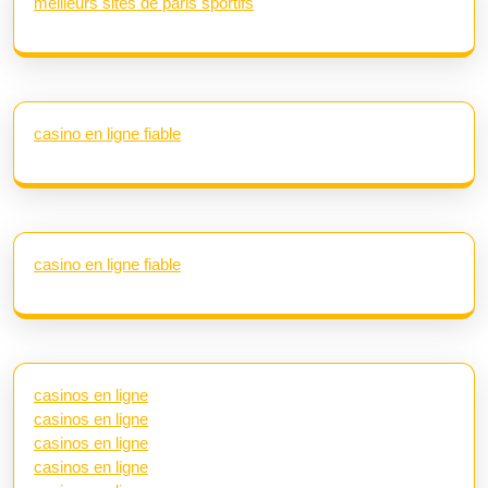
meilleurs sites de paris sportifs
casino en ligne fiable
casino en ligne fiable
casinos en ligne
casinos en ligne
casinos en ligne
casinos en ligne