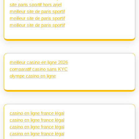
site paris sportif hors arjel
meilleur site de paris sportif
meilleur site de paris sportif
meilleur site de paris sportif
meilleur casino en ligne 2026
comparatif casino sans KYC
olympe casino en ligne
casino en ligne france légal
casino en ligne france légal
casino en ligne france légal
casino en ligne france légal