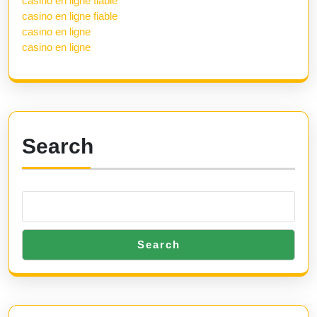
casino en ligne fiable
casino en ligne fiable
casino en ligne
casino en ligne
Search
Search