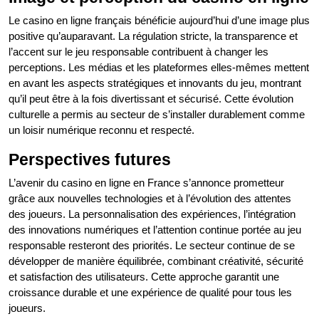
Le casino en ligne français bénéficie aujourd’hui d’une image plus
positive qu’auparavant. La régulation stricte, la transparence et
l’accent sur le jeu responsable contribuent à changer les
perceptions. Les médias et les plateformes elles-mêmes mettent
en avant les aspects stratégiques et innovants du jeu, montrant
qu’il peut être à la fois divertissant et sécurisé. Cette évolution
culturelle a permis au secteur de s’installer durablement comme
un loisir numérique reconnu et respecté.
Perspectives futures
L’avenir du casino en ligne en France s’annonce prometteur
grâce aux nouvelles technologies et à l’évolution des attentes
des joueurs. La personnalisation des expériences, l’intégration
des innovations numériques et l’attention continue portée au jeu
responsable resteront des priorités. Le secteur continue de se
développer de manière équilibrée, combinant créativité, sécurité
et satisfaction des utilisateurs. Cette approche garantit une
croissance durable et une expérience de qualité pour tous les
joueurs.