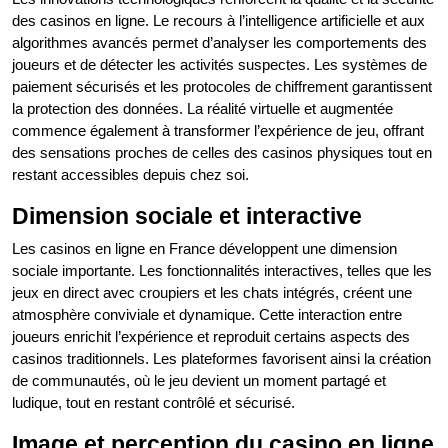
des casinos en ligne. Le recours à l’intelligence artificielle et aux
algorithmes avancés permet d’analyser les comportements des
joueurs et de détecter les activités suspectes. Les systèmes de
paiement sécurisés et les protocoles de chiffrement garantissent
la protection des données. La réalité virtuelle et augmentée
commence également à transformer l’expérience de jeu, offrant
des sensations proches de celles des casinos physiques tout en
restant accessibles depuis chez soi.
Dimension sociale et interactive
Les casinos en ligne en France développent une dimension
sociale importante. Les fonctionnalités interactives, telles que les
jeux en direct avec croupiers et les chats intégrés, créent une
atmosphère conviviale et dynamique. Cette interaction entre
joueurs enrichit l’expérience et reproduit certains aspects des
casinos traditionnels. Les plateformes favorisent ainsi la création
de communautés, où le jeu devient un moment partagé et
ludique, tout en restant contrôlé et sécurisé.
Image et perception du casino en ligne