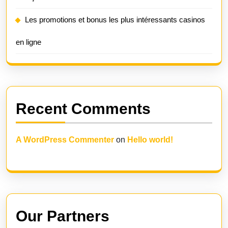
Les promotions et bonus les plus intéressants casinos
en ligne
Recent Comments
A WordPress Commenter
on
Hello world!
Our Partners