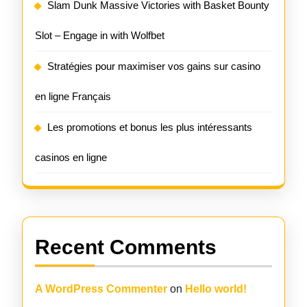
Slam Dunk Massive Victories with Basket Bounty
Slot – Engage in with Wolfbet
Stratégies pour maximiser vos gains sur casino
en ligne Français
Les promotions et bonus les plus intéressants
casinos en ligne
Recent Comments
A WordPress Commenter
on
Hello world!