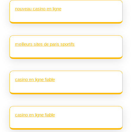
nouveau casino en ligne
meilleurs sites de paris sportifs
casino en ligne fiable
casino en ligne fiable