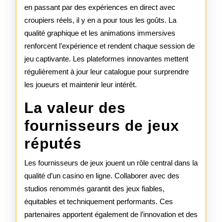
en passant par des expériences en direct avec
croupiers réels, il y en a pour tous les goûts. La
qualité graphique et les animations immersives
renforcent l’expérience et rendent chaque session de
jeu captivante. Les plateformes innovantes mettent
régulièrement à jour leur catalogue pour surprendre
les joueurs et maintenir leur intérêt.
La valeur des
fournisseurs de jeux
réputés
Les fournisseurs de jeux jouent un rôle central dans la
qualité d’un casino en ligne. Collaborer avec des
studios renommés garantit des jeux fiables,
équitables et techniquement performants. Ces
partenaires apportent également de l’innovation et des