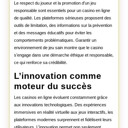
Le respect du joueur et la promotion d’un jeu
responsable sont essentiels pour un casino en ligne
de qualité. Les plateformes sérieuses proposent des
outils de limitation, des informations sur la prévention
et des messages éducatifs pour éviter les
comportements problématiques. Garantir un
environnement de jeu sain montre que le casino
s’engage dans une démarche éthique et responsable,
ce qui renforce sa crédibilité.
L’innovation comme
moteur du succès
Les casinos en ligne évoluent constamment grâce
aux innovations technologiques. Des expériences
immersives en réalité virtuelle aux jeux interactifs, les
plateformes modernes surprennent et fidélisent leurs
utilisateurs. L’innovation permet non seulement