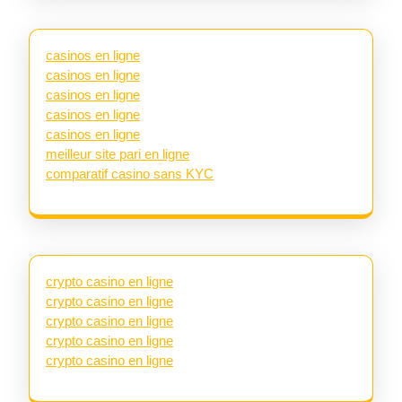
casinos en ligne
casinos en ligne
casinos en ligne
casinos en ligne
casinos en ligne
meilleur site pari en ligne
comparatif casino sans KYC
crypto casino en ligne
crypto casino en ligne
crypto casino en ligne
crypto casino en ligne
crypto casino en ligne