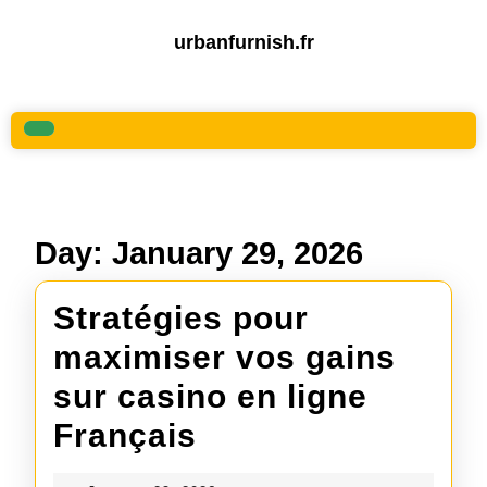
Skip
to
urbanfurnish.fr
content
Skip
to
content
Open
Button
Day:
January 29, 2026
Stratégies pour
maximiser vos gains
sur casino en ligne
Stratégies
Français
pour