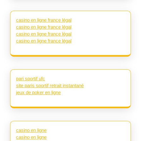
casino en ligne france légal
casino en ligne france légal
casino en ligne france légal
casino en ligne france légal
pari sportif ufc
site paris sportif retrait instantané
jeux de poker en ligne
casino en ligne
casino en ligne