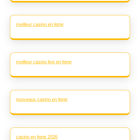
meilleur casino en ligne
meilleur casino live en ligne
nouveaux casino en ligne
casino en ligne 2026