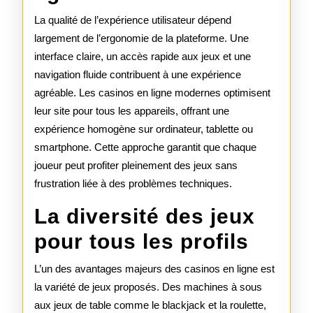
La qualité de l’expérience utilisateur dépend
largement de l’ergonomie de la plateforme. Une
interface claire, un accès rapide aux jeux et une
navigation fluide contribuent à une expérience
agréable. Les casinos en ligne modernes optimisent
leur site pour tous les appareils, offrant une
expérience homogène sur ordinateur, tablette ou
smartphone. Cette approche garantit que chaque
joueur peut profiter pleinement des jeux sans
frustration liée à des problèmes techniques.
La diversité des jeux
pour tous les profils
L’un des avantages majeurs des casinos en ligne est
la variété de jeux proposés. Des machines à sous
aux jeux de table comme le blackjack et la roulette,