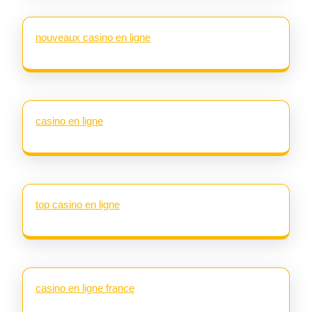
nouveaux casino en ligne
casino en ligne
top casino en ligne
casino en ligne france