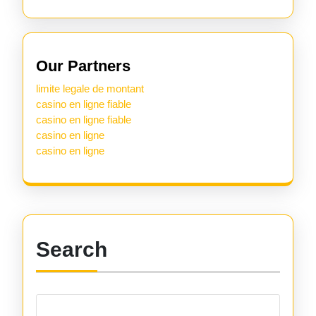
Our Partners
limite legale de montant
casino en ligne fiable
casino en ligne fiable
casino en ligne
casino en ligne
Search