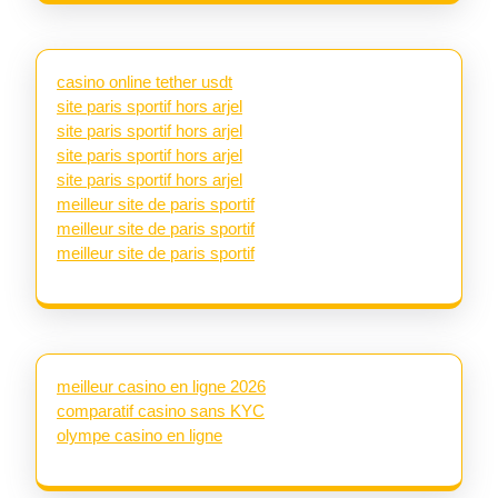
casino online tether usdt
site paris sportif hors arjel
site paris sportif hors arjel
site paris sportif hors arjel
site paris sportif hors arjel
meilleur site de paris sportif
meilleur site de paris sportif
meilleur site de paris sportif
meilleur casino en ligne 2026
comparatif casino sans KYC
olympe casino en ligne