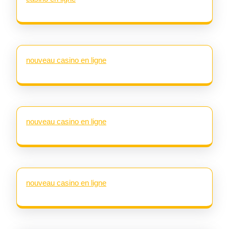
nouveau casino en ligne
nouveau casino en ligne
nouveau casino en ligne