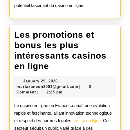
potentiel fascinant du casino en ligne.
Les promotions et
bonus les plus
intéressants casinos
Les
en ligne
promotions
January
January 29, 2026
|
et
29,
murtazaneon2001@gmail
murtazaneon2001@gmail.com
0
|
2026
Comment
2:25 pm
|
bonus
les
Le casino en ligne en France connaît une évolution
rapide et fascinante, alliant innovation technologique
plus
et respect des normes légales
casino en ligne
. Ce
intéressants
secteur séduit un public varié grâce à des