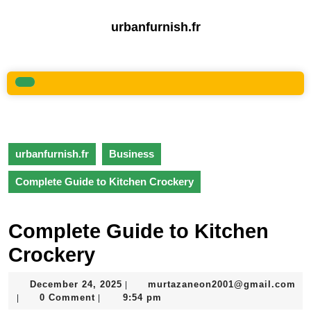
Skip
to
urbanfurnish.fr
content
Skip
to
content
Open
Button
urbanfurnish.fr
Business
Complete Guide to Kitchen Crockery
Complete Guide to Kitchen
Crockery
December
December 24, 2025
murtazaneon2001@gmail.com
|
murtazaneon2001@gmail.com
24,
0 Comment
9:54 pm
|
|
2025